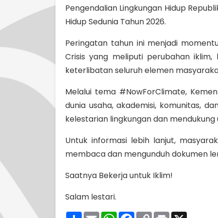
Pengendalian Lingkungan Hidup Republi
Hidup Sedunia Tahun 2026.
Peringatan tahun ini menjadi moment
Crisis yang meliputi perubahan iklim
keterlibatan seluruh elemen masyaraka
Melalui tema #NowForClimate, Kement
dunia usaha, akademisi, komunitas, d
kelestarian lingkungan dan mendukung 
Untuk informasi lebih lanjut, masya
membaca dan mengunduh dokumen lengk
Saatnya Bekerja untuk Iklim!
Salam lestari.
Share
Email
WhatsApp
Facebook
Copy
Print
X