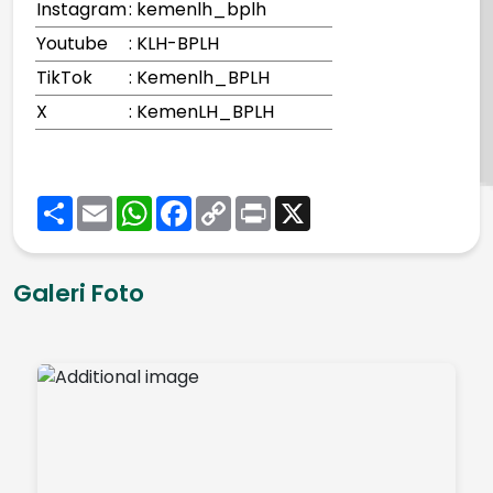
Instagram
: kemenlh_bplh
Youtube
: KLH-BPLH
TikTok
: Kemenlh_BPLH
X
: KemenLH_BPLH
Share
Email
WhatsApp
Facebook
Copy
Print
X
Link
Galeri Foto