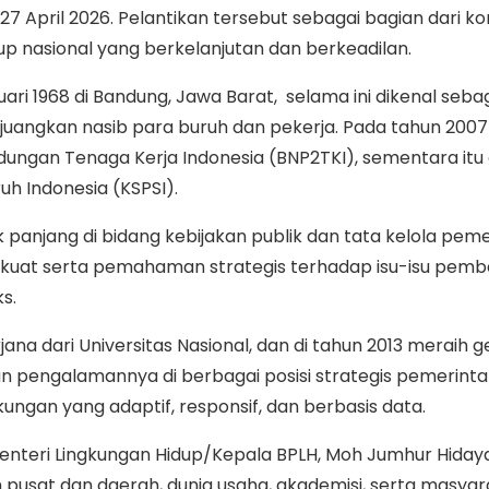
27 April 2026. Pelantikan tersebut sebagai bagian dari
p nasional yang berkelanjutan dan berkeadilan.
ari 1968 di Bandung, Jawa Barat, selama ini dikenal seba
ngkan nasib para buruh dan pekerja. Pada tahun 2007 –
ngan Tenaga Kerja Indonesia (BNP2TKI), sementara itu d
uh Indonesia (KSPSI).
k panjang di bidang kebijakan publik dan tata kelola pem
 kuat serta pemahaman strategis terhadap isu-isu pemb
ks.
jana dari Universitas Nasional, dan di tahun 2013 meraih ge
dan pengalamannya di berbagai posisi strategis pemerin
ungan yang adaptif, responsif, dan berbasis data.
teri Lingkungan Hidup/Kepala BPLH, Moh Jumhur Hida
pusat dan daerah, dunia usaha, akademisi, serta masya