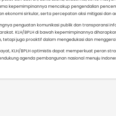
 utama kepemimpinannya mencakup pengendalian pencema
ekonomi sirkular, serta percepatan aksi mitigasi dan a
tingnya penguatan komunikasi publik dan transparansi inf
kat. KLH/BPLH di bawah kepemimpinannya diharapkan m
n, tetapi juga proaktif dalam mengedukasi dan menggerakk
at, KLH/BPLH optimistis dapat memperkuat peran strat
 mendukung agenda pembangunan nasional menuju Indonesi