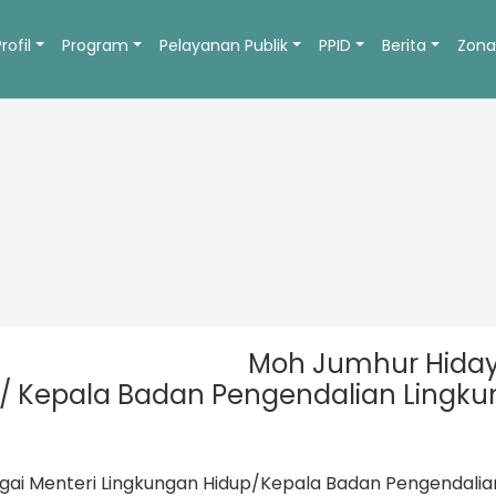
Profil
Program
Pelayanan Publik
PPID
Berita
Zona
Moh Jumhur Hida
p/ Kepala Badan Pengendalian Lingk
agai Menteri Lingkungan Hidup/Kepala Badan Pengendalia