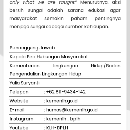
only what we are taught.
” Menurutnya, aksi
bersih sungai adalah sarana edukasi agar
masyarakat semakin paham pentingnya
menjaga sungai sebagai sumber kehidupan.
Penanggung Jawab:
Kepala Biro Hubungan Masyarakat
Kementerian Lingkungan Hidup/Badan
Pengendalian Lingkungan Hidup
Yulia Suryanti
Telepon
: +62 811-9434-142
Website
: kemenlh.go.id
E-mail
: humas@kemenlh.go.id
Instagram
: kemenlh_bplh
Youtube
: KLH-BPLH