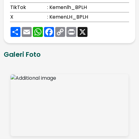
TikTok
: Kemenlh_BPLH
X
: KemenLH_BPLH
Share
Email
WhatsApp
Facebook
Copy
Print
X
Link
Galeri Foto