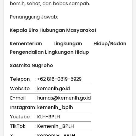
bersih, sehat, dan bebas sampah.
Penanggung Jawab:
Kepala Biro Hubungan Masyarakat
Kementerian Lingkungan Hidup/Badan
Pengendalian Lingkungan Hidup
Sasmita Nugroho
Telepon
:
+62 818-0819-5929
Website
:
kemenlh.go.id
E-mail
:
humas@kemenlh.go.id
Instagram
:
kemenlh_bplh
Youtube
:
KLH-BPLH
TikTok
:
Kemenlh_BPLH
X
:
KemenLH_BPLH