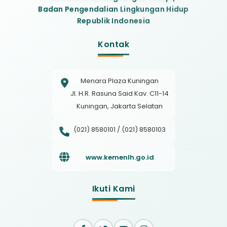
Badan Pengendalian Lingkungan Hidup
Republik Indonesia
Kontak
Menara Plaza Kuningan
Jl. H.R. Rasuna Said Kav. C11-14
Kuningan, Jakarta Selatan
(021) 8580101 / (021) 8580103
www.kemenlh.go.id
Ikuti Kami