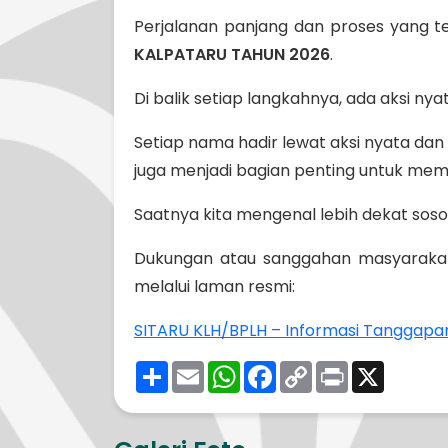
Perjalanan panjang dan proses yang te
KALPATARU TAHUN 2026
.
Di balik setiap langkahnya, ada aksi ny
Setiap nama hadir lewat aksi nyata dan 
juga menjadi bagian penting untuk mem
Saatnya kita mengenal lebih dekat sos
Dukungan atau sanggahan masyarakat
melalui laman resmi:
SITARU KLH/BPLH – Informasi Tanggapa
Share
Email
WhatsApp
Facebook
Copy
Print
X
Link