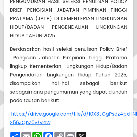
PENGUMUMAN HASIL SELEKSI PENULISAN POLICY
BRIEF PENGISIAN JABATAN PIMPINAN TINGGI
PRATAMA (JPTP) DI KEMENTERIAN LINGKUNGAN
HIDUP/BADAN PENGENDALIAN LINGKUNGAN
HIDUP TAHUN 2025
Berdasarkan hasil seleksi penulisan Policy Brief
Pengisian Jabatan Pimpinan Tinggi Pratama
lingkup Kementerian Lingkungan Hidup/Badan
Pengendalian Lingkungan Hidup Tahun 2025,
disampaikan hal-hal sebagai berikut
sebagaimana pengumuman yang dapat diunduh
pada tautan berikut:
https://drive.google.com/file/d/10X3JGgPsdz4pxH
X56JQnZ0y/view
Share
Email
WhatsApp
Facebook
Copy
Print
X