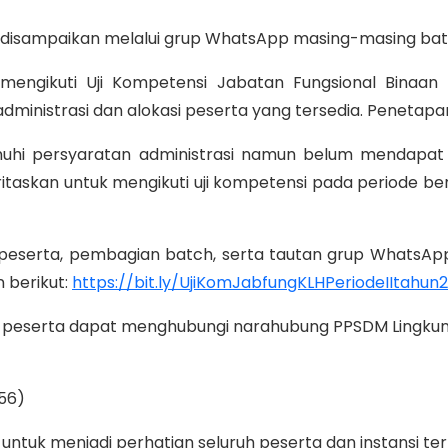
disampaikan melalui grup WhatsApp masing-masing bat
 mengikuti Uji Kompetensi Jabatan Fungsional Binaan 
administrasi dan alokasi peserta yang tersedia. Penetapan
uhi persyaratan administrasi namun belum mendapat
oritaskan untuk mengikuti uji kompetensi pada periode b
r peserta, pembagian batch, serta tautan grup WhatsAp
 berikut:
https://bit.ly/UjiKomJabfungKLHPeriodeIItahun
n, peserta dapat menghubungi narahubung PPSDM Lingkun
56)
tuk menjadi perhatian seluruh peserta dan instansi terk