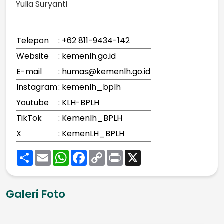
Yulia Suryanti
Telepon
: +62 811-9434-142
Website
: kemenlh.go.id
E-mail
: humas@kemenlh.go.id
Instagram
: kemenlh_bplh
Youtube
: KLH-BPLH
TikTok
: Kemenlh_BPLH
X
: KemenLH_BPLH
Share
Email
WhatsApp
Facebook
Copy
Print
X
Link
Galeri Foto