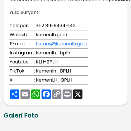
Yulia Suryanti
Telepon
:
+62 811-9434-142
Website
:
kemenlh.go.id
E-mail
:
humas@kemenlh.go.id
Instagram
:
kemenlh_bplh
Youtube
:
KLH-BPLH
TikTok
:
Kemenlh_BPLH
X
:
KemenLH_BPLH
Share
Email
WhatsApp
Facebook
Copy
Print
X
Link
Galeri Foto