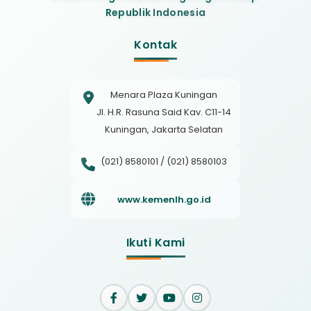
Republik Indonesia
Kontak
Menara Plaza Kuningan
Jl. H.R. Rasuna Said Kav. C11-14
Kuningan, Jakarta Selatan
(021) 8580101 / (021) 8580103
www.kemenlh.go.id
Ikuti Kami