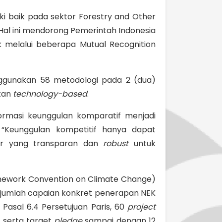
i baik pada sektor Forestry and Other
“Hal ini mendorong Pemerintah Indonesia
melalui beberapa Mutual Recognition
nggunakan 58 metodologi pada 2 (dua)
atan
technology-based
.
rmasi keunggulan komparatif menjadi
 “Keunggulan kompetitif hanya dapat
tur yang transparan dan
robust
untuk
mework Convention on Climate Change)
sejumlah capaian konkret penerapan NEK
a Pasal 6.4 Persetujuan Paris, 60
project
 serta target
pledge
sampai dengan 12