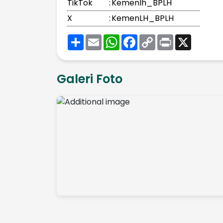
TikTok
:
Kemenlh_BPLH
X
:
KemenLH_BPLH
Share
Email
WhatsApp
Facebook
Copy
Print
X
Link
Galeri Foto