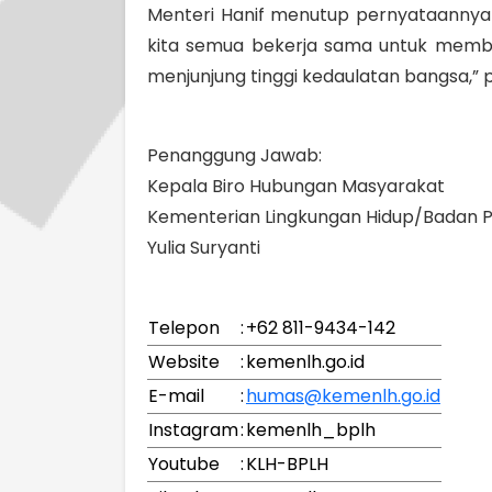
Menteri Hanif menutup pernyataannya 
kita semua bekerja sama untuk memb
menjunjung tinggi kedaulatan bangsa,”
Penanggung Jawab:
Kepala Biro Hubungan Masyarakat
Kementerian Lingkungan Hidup/Badan P
Yulia Suryanti
Telepon
:
+62 811-9434-142
Website
:
kemenlh.go.id
E-mail
:
humas@kemenlh.go.id
Instagram
:
kemenlh_bplh
Youtube
:
KLH-BPLH