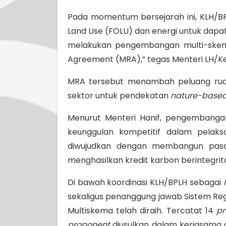
Pada momentum bersejarah ini, KLH/BP
Land Use (FOLU) dan energi untuk dapat
melakukan pengembangan multi-skema
Agreement (MRA),” tegas Menteri LH/Kepa
MRA tersebut menambah peluang ruang
sektor untuk pendekatan
nature-base
Menurut Menteri Hanif, pengembanga
keunggulan kompetitif dalam pelaks
diwujudkan dengan membangun pasar
menghasilkan kredit karbon berintegritas
Di bawah koordinasi KLH/BPLH sebagai
sekaligus penanggung jawab Sistem Reg
Multiskema telah diraih. Tercatat 14
pr
proponent
diusulkan dalam kerjasama d