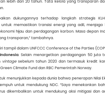
ankan lebih dari 20 tahun. Tata kelola yang transparan 
an.
paikan dukungannya terhadap langkah strategis K
ntuk memastikan transisi energi yang adil, menjaga
konomi hijau dan perdagangan karbon. Masa depan Ind
yang transparan,” tambahnya.
iri tampil dalam UNFCCC Conference of the Parties (COP)
 Indonesia
. Selain menargetkan perdagangan 50 juta 
on
vintage
sebelum tahun 2020 dan termasuk kredit ka
ari Green Climate Fund dan RBC Pemerintah Norway.
ntuk menunjukkan kepada dunia bahwa penerapan Nilai Ek
 ditempuh untuk mendukung NDC. “Saya menekankan ba
arus dikembalikan untuk mendukung aksi mitigasi dan 