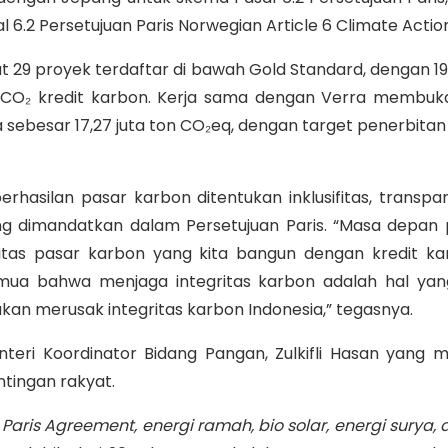
 6.2 Persetujuan Paris Norwegian Article 6 Climate Actio
at 29 proyek terdaftar di bawah Gold Standard, dengan 1
on CO₂ kredit karbon. Kerja sama dengan Verra memb
a sebesar 17,27 juta ton CO₂eq, dengan target penerbit
asilan pasar karbon ditentukan inklusifitas, transpar
g dimandatkan dalam Persetujuan Paris. “Masa depan 
gritas pasar karbon yang kita bangun dengan kredit k
emua bahwa menjaga integritas karbon adalah hal yang
kan merusak integritas karbon Indonesia,” tegasnya.
nteri Koordinator Bidang Pangan, Zulkifli Hasan yang 
tingan rakyat.
Paris Agreement, energi ramah, bio solar, energi surya,