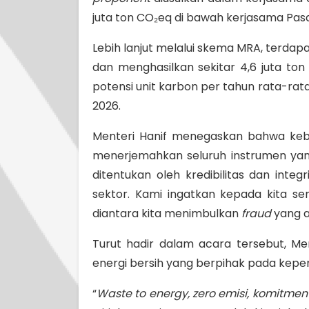
juta ton CO₂eq di bawah kerjasama Pasal
Lebih lanjut melalui skema MRA, terdap
dan menghasilkan sekitar 4,6 juta t
potensi unit karbon per tahun rata-rat
2026.
Menteri Hanif menegaskan bahwa keberh
menerjemahkan seluruh instrumen yan
ditentukan oleh kredibilitas dan inte
sektor. Kami ingatkan kepada kita s
diantara kita menimbulkan
fraud
yang a
Turut hadir dalam acara tersebut, Me
energi bersih yang berpihak pada kepen
“
Waste to energy, zero emisi, komitmen 