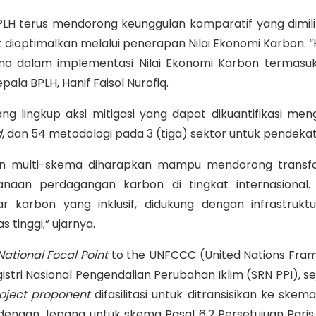
LH terus mendorong keunggulan komparatif yang dimilik
 dioptimalkan melalui penerapan Nilai Ekonomi Karbon. 
 dalam implementasi Nilai Ekonomi Karbon termasuk 
la BPLH, Hanif Faisol Nurofiq.
 lingkup aksi mitigasi yang dapat dikuantifikasi me
d
, dan 54 metodologi pada 3 (tiga) sektor untuk pendek
n multi-skema diharapkan mampu mendorong transfo
anaan perdagangan karbon di tingkat internasional.
 karbon yang inklusif, didukung dengan infrastruk
 tinggi,” ujarnya.
National Focal Point
to the UNFCCC (United Nations Fra
istri Nasional Pengendalian Perubahan Iklim (SRN PPI), 
oject proponent
difasilitasi untuk ditransisikan ke skem
engan Jepang untuk skema Pasal 6.2 Persetujuan Paris,