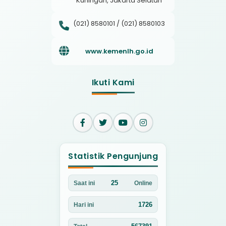
Kuningan, Jakarta Selatan
(021) 8580101 / (021) 8580103
www.kemenlh.go.id
Ikuti Kami
Statistik Pengunjung
25
Saat ini
Online
1726
Hari ini