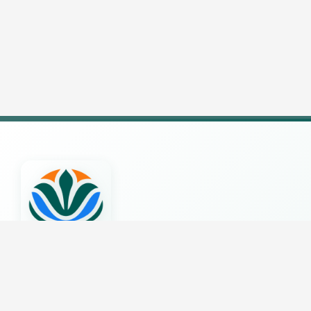
Kementerian Lingkungan Hidup /
Badan Pengendalian Lingkungan Hidup