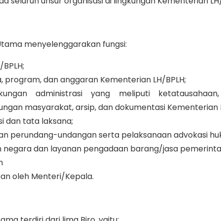
 seluruh unsur organisasi di lingkungan Kementerian LH
 Utama menyelenggarakan fungsi:
/BPLH;
a, program, dan anggaran Kementerian LH/BPLH;
ngan administrasi yang meliputi ketatausahaan
ungan masyarakat, arsip, dan dokumentasi Kementerian 
 dan tata laksana;
ran perundang-undangan serta pelaksanaan advokasi hu
n negara dan layanan pengadaan barang/jasa pemerinta
n
kan oleh Menteri/Kepala.
a terdiri dari lima Biro, yaitu: