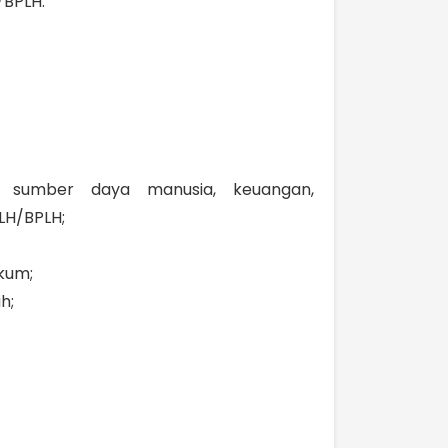
/BPLH.
, sumber daya manusia, keuangan,
LH/BPLH;
kum;
h;