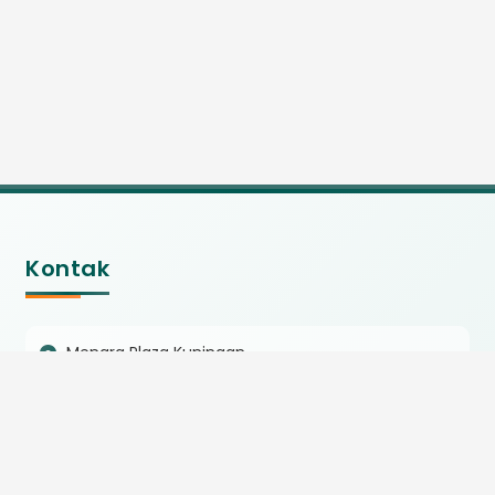
Kontak
Menara Plaza Kuningan
Jl. H.R. Rasuna Said Kav. C11-14
Kuningan, Jakarta Selatan
(021) 8580101 / (021) 8580103